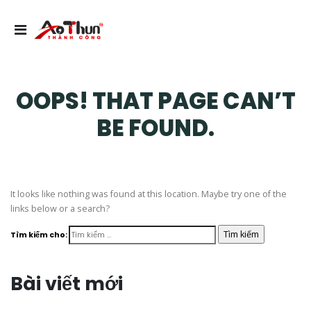
OOPS! THAT PAGE CAN’T
BE FOUND.
It looks like nothing was found at this location. Maybe try one of the
links below or a search?
Tìm kiếm cho:
Bài viết mới