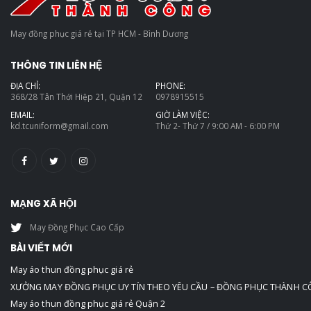
May đồng phục giá rẻ tại TP HCM - Bình Dương
THÔNG TIN LIÊN HỆ
ĐỊA CHỈ:
PHONE:
368/28 Tân Thới Hiệp 21, Quận 12
0978915515
EMAIL:
GIỜ LÀM VIỆC:
kd.tcuniform@gmail.com
Thứ 2- Thứ 7 / 9:00 AM - 6:00 PM
MẠNG XÃ HỘI
May Đồng Phục Cao Cấp
BÀI VIẾT MỚI
May áo thun đồng phục giá rẻ
XƯỞNG MAY ĐỒNG PHỤC UY TÍN THEO YÊU CẦU – ĐỒNG PHỤC THÀNH 
May áo thun đồng phục giá rẻ Quận 2