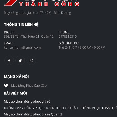
May đồng phục giá rẻ tại TP HCM - Bình Dương
THÔNG TIN LIÊN HỆ
ĐỊA CHỈ:
PHONE:
368/28 Tân Thới Hiệp 21, Quận 12
0978915515
EMAIL:
GIỜ LÀM VIỆC:
kd.tcuniform@gmail.com
Thứ 2- Thứ 7 / 9:00 AM - 6:00 PM
MẠNG XÃ HỘI
May Đồng Phục Cao Cấp
BÀI VIẾT MỚI
May áo thun đồng phục giá rẻ
XƯỞNG MAY ĐỒNG PHỤC UY TÍN THEO YÊU CẦU – ĐỒNG PHỤC THÀNH 
May áo thun đồng phục giá rẻ Quận 2