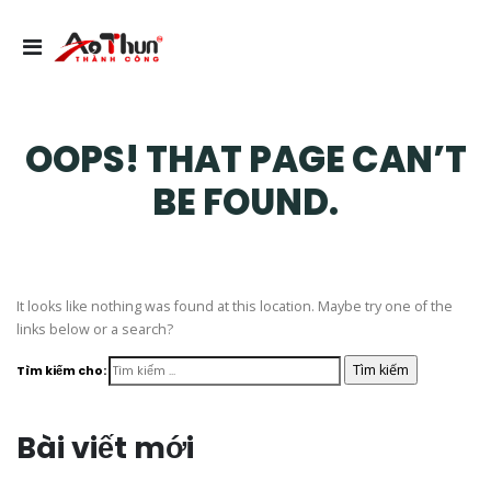
OOPS! THAT PAGE CAN’T
BE FOUND.
It looks like nothing was found at this location. Maybe try one of the
links below or a search?
Tìm kiếm cho:
Bài viết mới