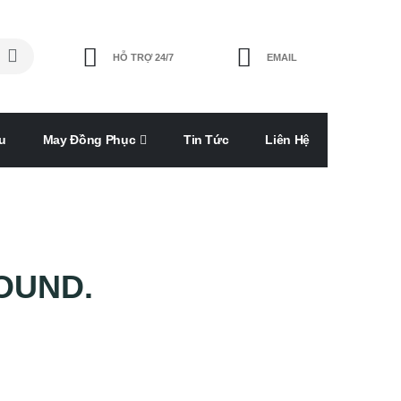
HỖ TRỢ 24/7
EMAIL
u
May Đồng Phục
Tin Tức
Liên Hệ
OUND.