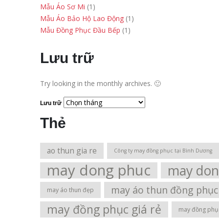
Mẫu Áo Sơ Mi
(1)
Mẫu Áo Bảo Hộ Lao Động
(1)
Mẫu Đồng Phục Đầu Bếp
(1)
Lưu trữ
Try looking in the monthly archives. 🙂
Lưu trữ
Thẻ
ao thun gia re
Công ty may đồng phục tại Bình Dương
may dong phuc
may don
may áo thun đồng phục 
may áo thun đẹp
may đồng phục giá rẻ
may đồng phục