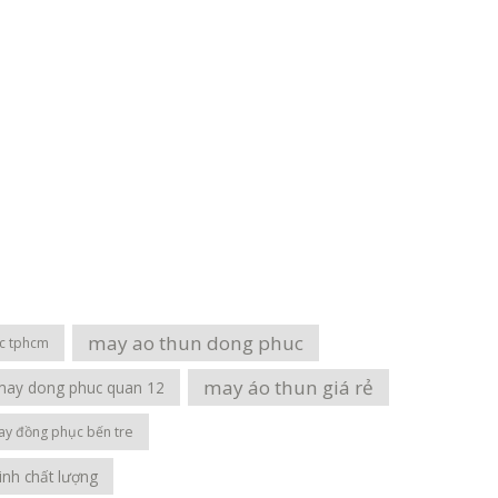
may ao thun dong phuc
ục tphcm
may áo thun giá rẻ
may dong phuc quan 12
y đồng phục bến tre
nh chất lượng