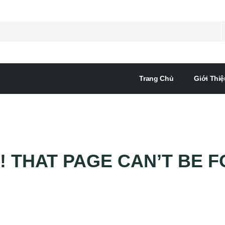
Trang Chủ
Giới Thiệ
! THAT PAGE CAN’T BE F