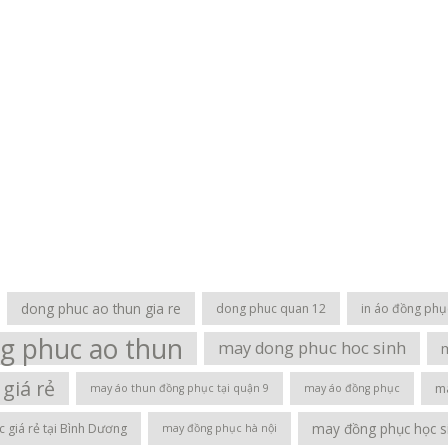
dong phuc ao thun gia re
dong phuc quan 12
in áo đồng ph
g phuc ao thun
may dong phuc hoc sinh
giá rẻ
ma
may áo thun đồng phục tại quận 9
may áo đồng phục
may đồng phục học si
 giá rẻ tại Bình Dương
may đồng phục hà nội