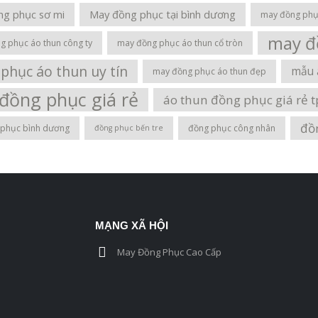
ng phục sơ mi
May đồng phục tại bình dương
may đồng phục
may đ
g phục áo thun công ty
may đồng phục áo thun cổ tròn
phục áo thun uy tín
mẫu 
may đồng phục áo thun đẹp
đồng phục giá rẻ
áo thun đồng phục giá rẻ 
đồ
 phục bình dương
đồng phục công nhân
đồng phục bến tre
MẠNG XÃ HỘI
May Đồng Phục Cao Cấp