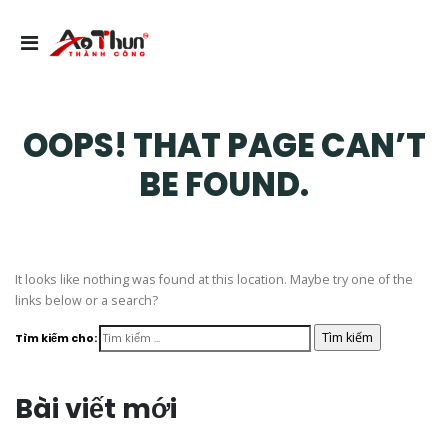
OOPS! THAT PAGE CAN’T
BE FOUND.
It looks like nothing was found at this location. Maybe try one of the
links below or a search?
Tìm kiếm cho:
Bài viết mới