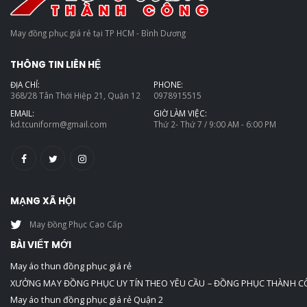
May đồng phục giá rẻ tại TP HCM - Bình Dương
THÔNG TIN LIÊN HỆ
ĐỊA CHỈ:
PHONE:
368/28 Tân Thới Hiệp 21, Quận 12
0978915515
EMAIL:
GIỜ LÀM VIỆC:
kd.tcuniform@gmail.com
Thứ 2- Thứ 7 / 9:00 AM - 6:00 PM
MẠNG XÃ HỘI
May Đồng Phục Cao Cấp
BÀI VIẾT MỚI
May áo thun đồng phục giá rẻ
XƯỞNG MAY ĐỒNG PHỤC UY TÍN THEO YÊU CẦU – ĐỒNG PHỤC THÀNH 
May áo thun đồng phục giá rẻ Quận 2