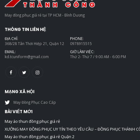
May đồng phục giá rẻ tại TP HCM - Bình Dương
THÔNG TIN LIÊN HỆ
ĐỊA CHỈ:
PHONE:
368/28 Tân Thới Hiệp 21, Quận 12
0978915515
EMAIL:
GIỜ LÀM VIỆC:
kd.tcuniform@gmail.com
Thứ 2- Thứ 7 / 9:00 AM - 6:00 PM
MẠNG XÃ HỘI
May Đồng Phục Cao Cấp
BÀI VIẾT MỚI
May áo thun đồng phục giá rẻ
XƯỞNG MAY ĐỒNG PHỤC UY TÍN THEO YÊU CẦU – ĐỒNG PHỤC THÀNH 
May áo thun đồng phục giá rẻ Quận 2