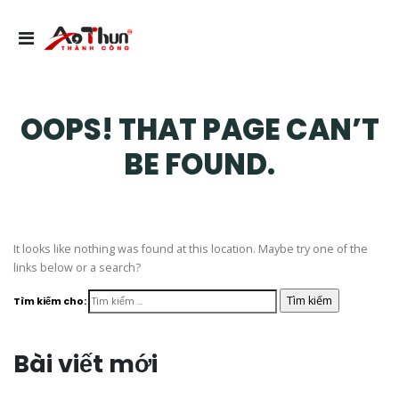
OOPS! THAT PAGE CAN’T
BE FOUND.
It looks like nothing was found at this location. Maybe try one of the
links below or a search?
Tìm kiếm cho:
Bài viết mới