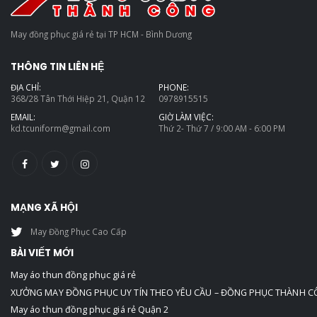
May đồng phục giá rẻ tại TP HCM - Bình Dương
THÔNG TIN LIÊN HỆ
ĐỊA CHỈ:
PHONE:
368/28 Tân Thới Hiệp 21, Quận 12
0978915515
EMAIL:
GIỜ LÀM VIỆC:
kd.tcuniform@gmail.com
Thứ 2- Thứ 7 / 9:00 AM - 6:00 PM
MẠNG XÃ HỘI
May Đồng Phục Cao Cấp
BÀI VIẾT MỚI
May áo thun đồng phục giá rẻ
XƯỞNG MAY ĐỒNG PHỤC UY TÍN THEO YÊU CẦU – ĐỒNG PHỤC THÀNH 
May áo thun đồng phục giá rẻ Quận 2