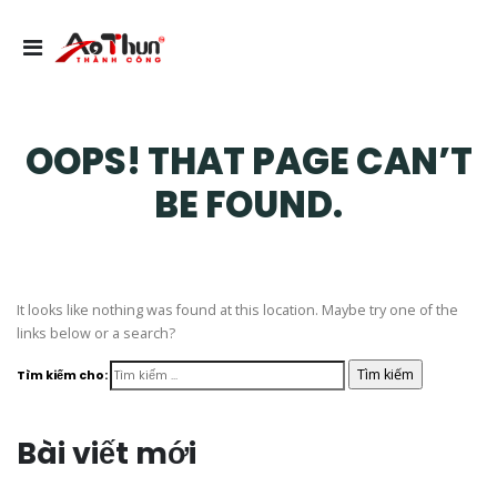
OOPS! THAT PAGE CAN’T
BE FOUND.
It looks like nothing was found at this location. Maybe try one of the
links below or a search?
Tìm kiếm cho:
Bài viết mới