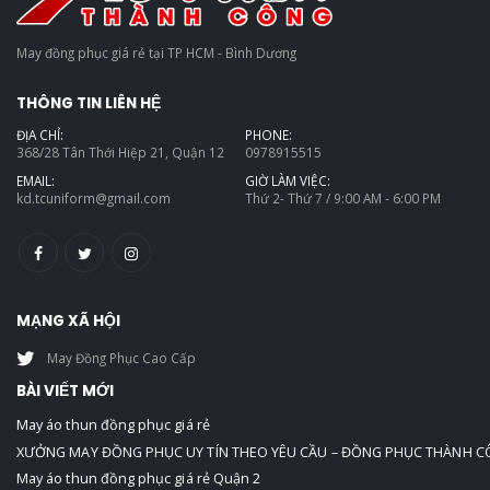
May đồng phục giá rẻ tại TP HCM - Bình Dương
THÔNG TIN LIÊN HỆ
ĐỊA CHỈ:
PHONE:
368/28 Tân Thới Hiệp 21, Quận 12
0978915515
EMAIL:
GIỜ LÀM VIỆC:
kd.tcuniform@gmail.com
Thứ 2- Thứ 7 / 9:00 AM - 6:00 PM
MẠNG XÃ HỘI
May Đồng Phục Cao Cấp
BÀI VIẾT MỚI
May áo thun đồng phục giá rẻ
XƯỞNG MAY ĐỒNG PHỤC UY TÍN THEO YÊU CẦU – ĐỒNG PHỤC THÀNH 
May áo thun đồng phục giá rẻ Quận 2