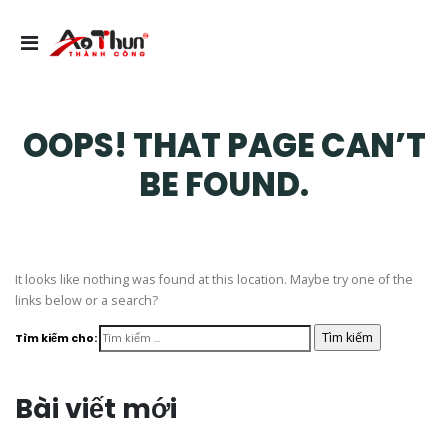
OOPS! THAT PAGE CAN’T
BE FOUND.
It looks like nothing was found at this location. Maybe try one of the
links below or a search?
Tìm kiếm cho:
Bài viết mới