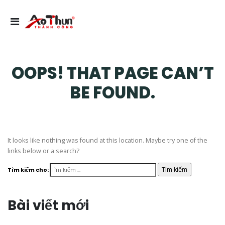
OOPS! THAT PAGE CAN’T
BE FOUND.
It looks like nothing was found at this location. Maybe try one of the
links below or a search?
Tìm kiếm cho:
Bài viết mới