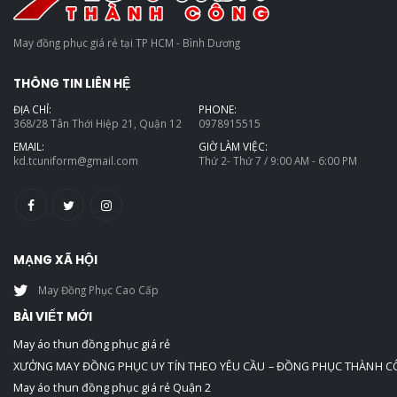
May đồng phục giá rẻ tại TP HCM - Bình Dương
THÔNG TIN LIÊN HỆ
ĐỊA CHỈ:
PHONE:
368/28 Tân Thới Hiệp 21, Quận 12
0978915515
EMAIL:
GIỜ LÀM VIỆC:
kd.tcuniform@gmail.com
Thứ 2- Thứ 7 / 9:00 AM - 6:00 PM
MẠNG XÃ HỘI
May Đồng Phục Cao Cấp
BÀI VIẾT MỚI
May áo thun đồng phục giá rẻ
XƯỞNG MAY ĐỒNG PHỤC UY TÍN THEO YÊU CẦU – ĐỒNG PHỤC THÀNH 
May áo thun đồng phục giá rẻ Quận 2