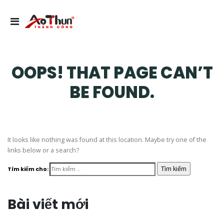
OOPS! THAT PAGE CAN’T
BE FOUND.
It looks like nothing was found at this location. Maybe try one of the
links below or a search?
Tìm kiếm cho:
Bài viết mới