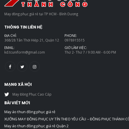
May đồng phục giá rẻ tại TP HCM - Bình Dương
THÔNG TIN LIÊN HỆ
ĐỊA CHỈ:
PHONE:
368/28 Tân Thới Hiệp 21, Quận 12
0978915515
EMAIL:
GIỜ LÀM VIỆC:
kd.tcuniform@gmail.com
Thứ 2- Thứ 7 / 9:00 AM - 6:00 PM
MẠNG XÃ HỘI
May Đồng Phục Cao Cấp
BÀI VIẾT MỚI
May áo thun đồng phục giá rẻ
XƯỞNG MAY ĐỒNG PHỤC UY TÍN THEO YÊU CẦU – ĐỒNG PHỤC THÀNH 
May áo thun đồng phục giá rẻ Quận 2