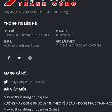
May đồng phục giá rẻ tại TP HCM - Bình Dương
THÔNG TIN LIÊN HỆ
ĐỊA CHỈ:
PHONE:
368/28 Tân Thới Hiệp 21, Quận 12
0978915515
EMAIL:
GIỜ LÀM VIỆC:
kd.tcuniform@gmail.com
Thứ 2- Thứ 7 / 9:00 AM - 6:00 PM
MẠNG XÃ HỘI
May Đồng Phục Cao Cấp
BÀI VIẾT MỚI
May áo thun đồng phục giá rẻ
XƯỞNG MAY ĐỒNG PHỤC UY TÍN THEO YÊU CẦU – ĐỒNG PHỤC THÀNH 
May áo thun đồng phục giá rẻ Quận 2