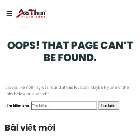
OOPS! THAT PAGE CAN’T
BE FOUND.
It looks like nothing was found at this location. Maybe try one of the
links below or a search?
Tìm kiếm cho:
Bài viết mới