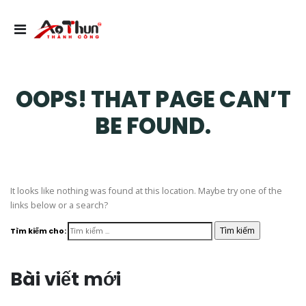
OOPS! THAT PAGE CAN’T
BE FOUND.
It looks like nothing was found at this location. Maybe try one of the
links below or a search?
Tìm kiếm cho:
Bài viết mới