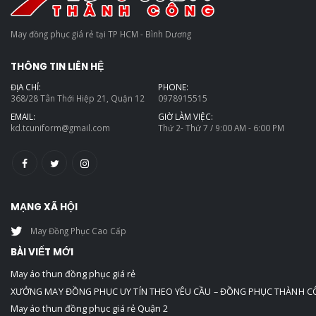
May đồng phục giá rẻ tại TP HCM - Bình Dương
THÔNG TIN LIÊN HỆ
ĐỊA CHỈ:
PHONE:
368/28 Tân Thới Hiệp 21, Quận 12
0978915515
EMAIL:
GIỜ LÀM VIỆC:
kd.tcuniform@gmail.com
Thứ 2- Thứ 7 / 9:00 AM - 6:00 PM
MẠNG XÃ HỘI
May Đồng Phục Cao Cấp
BÀI VIẾT MỚI
May áo thun đồng phục giá rẻ
XƯỞNG MAY ĐỒNG PHỤC UY TÍN THEO YÊU CẦU – ĐỒNG PHỤC THÀNH 
May áo thun đồng phục giá rẻ Quận 2