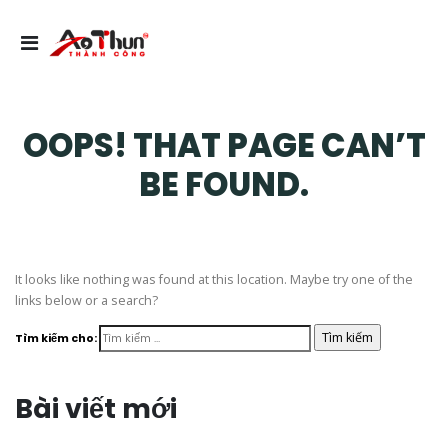
OOPS! THAT PAGE CAN’T
BE FOUND.
It looks like nothing was found at this location. Maybe try one of the
links below or a search?
Tìm kiếm cho:
Bài viết mới