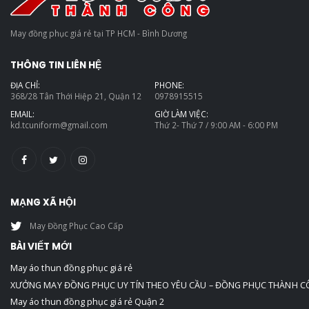
May đồng phục giá rẻ tại TP HCM - Bình Dương
THÔNG TIN LIÊN HỆ
ĐỊA CHỈ:
PHONE:
368/28 Tân Thới Hiệp 21, Quận 12
0978915515
EMAIL:
GIỜ LÀM VIỆC:
kd.tcuniform@gmail.com
Thứ 2- Thứ 7 / 9:00 AM - 6:00 PM
MẠNG XÃ HỘI
May Đồng Phục Cao Cấp
BÀI VIẾT MỚI
May áo thun đồng phục giá rẻ
XƯỞNG MAY ĐỒNG PHỤC UY TÍN THEO YÊU CẦU – ĐỒNG PHỤC THÀNH 
May áo thun đồng phục giá rẻ Quận 2