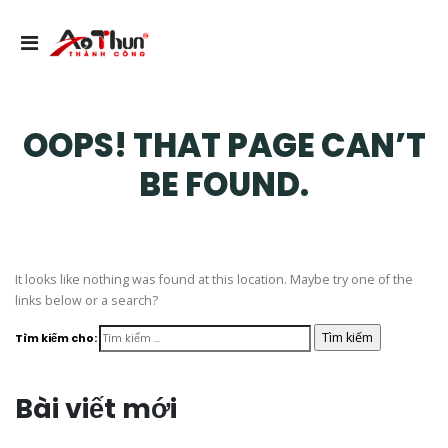
OOPS! THAT PAGE CAN’T
BE FOUND.
It looks like nothing was found at this location. Maybe try one of the
links below or a search?
Tìm kiếm cho:
Bài viết mới