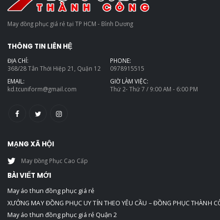
May đồng phục giá rẻ tại TP HCM - Bình Dương
THÔNG TIN LIÊN HỆ
ĐỊA CHỈ:
PHONE:
368/28 Tân Thới Hiệp 21, Quận 12
0978915515
EMAIL:
GIỜ LÀM VIỆC:
kd.tcuniform@gmail.com
Thứ 2- Thứ 7 / 9:00 AM - 6:00 PM
MẠNG XÃ HỘI
May Đồng Phục Cao Cấp
BÀI VIẾT MỚI
May áo thun đồng phục giá rẻ
XƯỞNG MAY ĐỒNG PHỤC UY TÍN THEO YÊU CẦU – ĐỒNG PHỤC THÀNH 
May áo thun đồng phục giá rẻ Quận 2