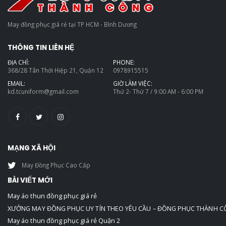
May đồng phục giá rẻ tại TP HCM - Bình Dương
THÔNG TIN LIÊN HỆ
ĐỊA CHỈ:
PHONE:
368/28 Tân Thới Hiệp 21, Quận 12
0978915515
EMAIL:
GIỜ LÀM VIỆC:
kd.tcuniform@gmail.com
Thứ 2- Thứ 7 / 9:00 AM - 6:00 PM
MẠNG XÃ HỘI
May Đồng Phục Cao Cấp
BÀI VIẾT MỚI
May áo thun đồng phục giá rẻ
XƯỞNG MAY ĐỒNG PHỤC UY TÍN THEO YÊU CẦU – ĐỒNG PHỤC THÀNH 
May áo thun đồng phục giá rẻ Quận 2