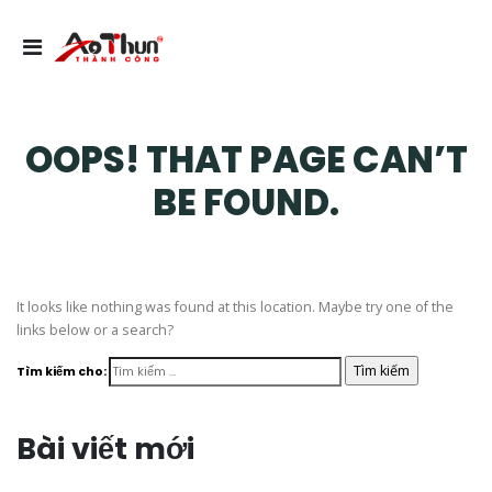
OOPS! THAT PAGE CAN’T
BE FOUND.
It looks like nothing was found at this location. Maybe try one of the
links below or a search?
Tìm kiếm cho:
Bài viết mới