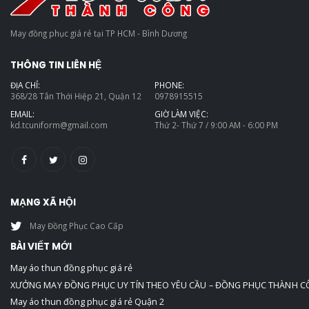
May đồng phục giá rẻ tại TP HCM - Bình Dương
THÔNG TIN LIÊN HỆ
ĐỊA CHỈ:
PHONE:
368/28 Tân Thới Hiệp 21, Quận 12
0978915515
EMAIL:
GIỜ LÀM VIỆC:
kd.tcuniform@gmail.com
Thứ 2- Thứ 7 / 9:00 AM - 6:00 PM
MẠNG XÃ HỘI
May Đồng Phục Cao Cấp
BÀI VIẾT MỚI
May áo thun đồng phục giá rẻ
XƯỞNG MAY ĐỒNG PHỤC UY TÍN THEO YÊU CẦU – ĐỒNG PHỤC THÀNH 
May áo thun đồng phục giá rẻ Quận 2