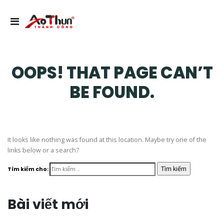
OOPS! THAT PAGE CAN’T
BE FOUND.
It looks like nothing was found at this location. Maybe try one of the
links below or a search?
Tìm kiếm cho:
Bài viết mới