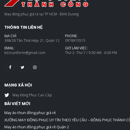
May đồng phục giá rẻ tại TP HCM - Bình Dương
THÔNG TIN LIÊN HỆ
ĐỊA CHỈ:
PHONE:
368/28 Tân Thới Hiệp 21, Quận 12
0978915515
EMAIL:
GIỜ LÀM VIỆC:
kd.tcuniform@gmail.com
Thứ 2- Thứ 7 / 9:00 AM - 6:00 PM
MẠNG XÃ HỘI
May Đồng Phục Cao Cấp
BÀI VIẾT MỚI
May áo thun đồng phục giá rẻ
XƯỞNG MAY ĐỒNG PHỤC UY TÍN THEO YÊU CẦU – ĐỒNG PHỤC THÀNH 
May áo thun đồng phục giá rẻ Quận 2