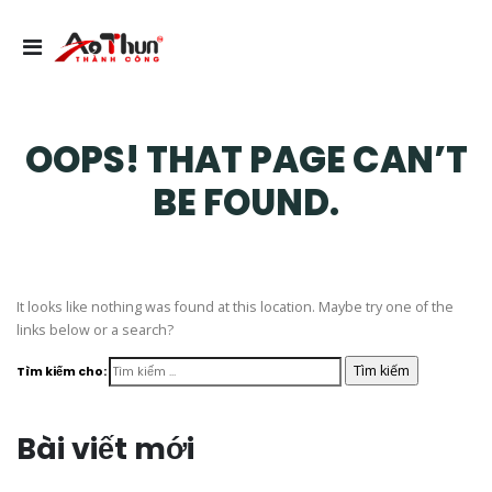
OOPS! THAT PAGE CAN’T
BE FOUND.
It looks like nothing was found at this location. Maybe try one of the
links below or a search?
Tìm kiếm cho:
Bài viết mới